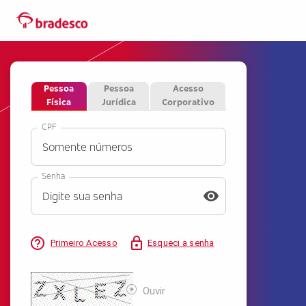
Pessoa
Pessoa
Acesso
Física
Jurídica
Corporativo
CPF
Senha
visibility
Primeiro Acesso
Esqueci a senha
Ouvir